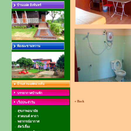
บ้านแฝด อิงจันทร์
ห้องมะขามหวาน
บ้านสวนแฝดม่วงส้ม
บรรยากาศบ้านพัก
« Back
เว็ปประจำวัน
สุขภาพอนามัย
สวดมนต์ คาถา
พยากรณ์อากาศ
สัตว์เลี้ยง