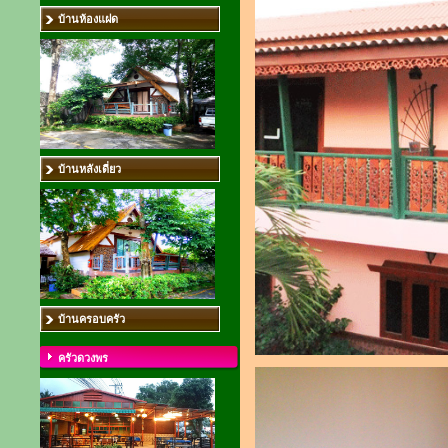
บ้านห้องแฝด
บ้านหลังเดี่ยว
บ้านครอบครัว
ครัวดวงพร