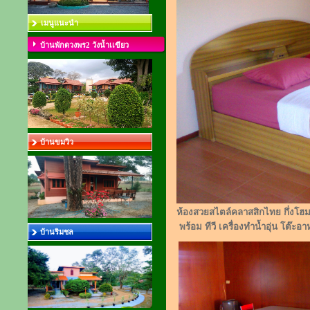
เมนูแนะนำ
บ้านพักดวงพร2 วังน้ำเเขียว
บ้านขมวิว
ห้องสวยสไตล์คลาสสิกไทย กึ่งโฮ
พร้อม ทีวี เครื่องทำน้ำอุ่น โต๊ะ
บ้านริมชล