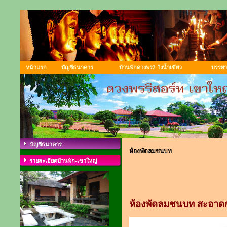
หน้าแรก
บัญชีธนาคาร
บ้านพักดวงพร2 วังน้ำเขียว
บรรยา
บัญชีธนาคาร
ห้องพัดลมชนบท
รายละเอียดบ้านพัก-เขาใหญ่
ห้องพัดลมชนบท
สะอาดก